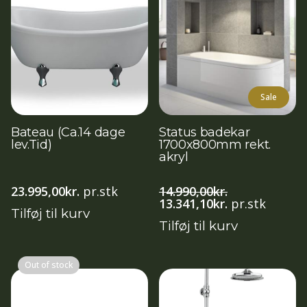
Sale
Bateau (Ca.14 dage
Status badekar
lev.Tid)
1700x800mm rekt.
akryl
23.995,00
kr.
pr.stk
14.990,00
kr.
Den
Den
13.341,10
kr.
pr.stk
Tilføj til kurv
oprindelige
aktuelle
Tilføj til kurv
pris
pris
var:
er:
14.990,00kr..
13.341,10kr..
Out of stock