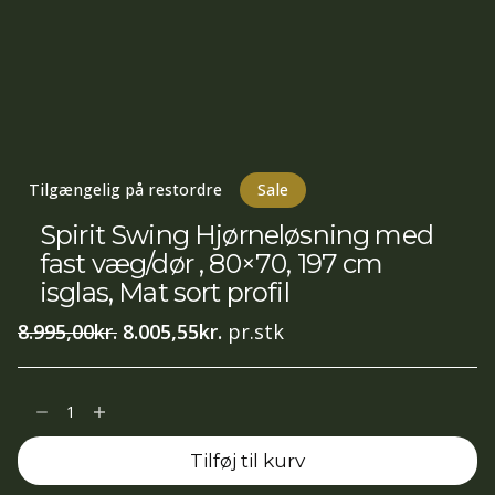
Tilgængelig på restordre
Sale
Spirit Swing Hjørneløsning med
fast væg/dør , 80×70, 197 cm
isglas, Mat sort profil
Den
Den
8.995,00
kr.
8.005,55
kr.
pr.stk
oprindelige
aktuelle
pris
pris
Spirit
var:
er:
Swing
8.995,00kr..
8.005,55kr..
Tilføj til kurv
Hjørneløsning
med