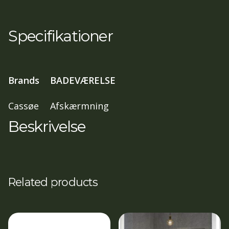
fast
væg/dør
Specifikationer
,
80x70,
197
Brands
BADEVÆRELSE
cm
isglas,
Cassøe
Afskærmning
Mat
Beskrivelse
sort
profil
antal
Related products