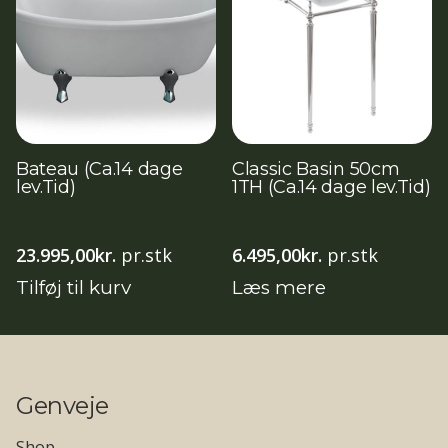
Bateau (Ca.14 dage
Classic Basin 50cm
lev.Tid)
1TH (Ca.14 dage lev.Tid)
23.995,00
kr.
pr.stk
6.495,00
kr.
pr.stk
Tilføj til kurv
Læs mere
Genveje
Shop