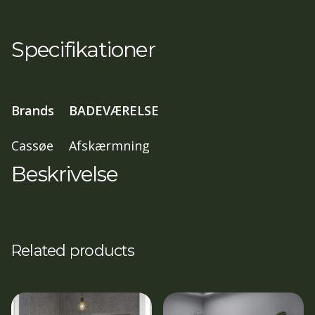
fast
væg/dør
Specifikationer
,
90x90,
197
Brands
BADEVÆRELSE
cm
isglas,
Cassøe
Afskærmning
Mat
Beskrivelse
sort
profil
antal
Related products