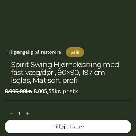
Tilgængelig på restordre
Sale
Spirit Swing Hjørneløsning med
fast væg/dør , 90×90, 197 cm
isglas, Mat sort profil
Den
Den
8.995,00
kr.
8.005,55
kr.
pr.stk
oprindelige
aktuelle
pris
pris
Spirit
var:
er:
Swing
8.995,00kr..
8.005,55kr..
Tilføj til kurv
Hjørneløsning
med