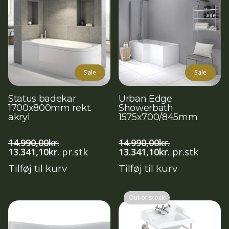
Sale
Sale
Status badekar
Urban Edge
1700x800mm rekt.
Showerbath
akryl
1575x700/845mm
14.990,00
kr.
14.990,00
kr.
Den
Den
Den
Den
13.341,10
kr.
pr.stk
13.341,10
kr.
pr.stk
oprindelige
aktuelle
oprindelige
aktuelle
Tilføj til kurv
Tilføj til kurv
pris
pris
pris
pris
var:
er:
var:
er:
14.990,00kr..
13.341,10kr..
14.990,00kr..
13.341,10kr..
Out of stock