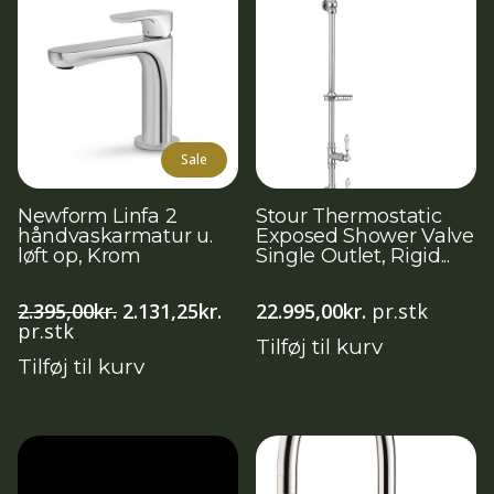
Sale
Newform Linfa 2
Stour Thermostatic
håndvaskarmatur u.
Exposed Shower Valve
løft op, Krom
Single Outlet, Rigid...
Den
Den
2.395,00
kr.
2.131,25
kr.
22.995,00
kr.
pr.stk
oprindelige
aktuelle
pr.stk
Tilføj til kurv
pris
pris
Tilføj til kurv
var:
er:
2.395,00kr..
2.131,25kr..