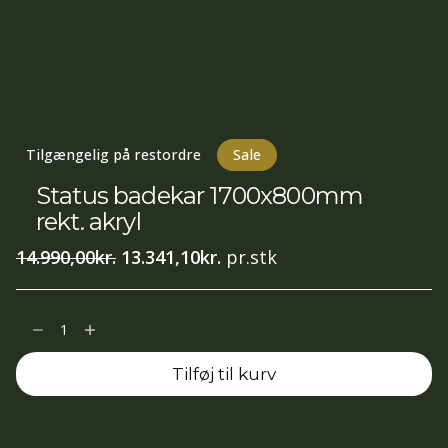
Tilgængelig på restordre
Sale
Status badekar 1700x800mm
rekt. akryl
Den
Den
14.990,00
kr.
13.341,10
kr.
pr.stk
oprindelige
aktuelle
pris
pris
Status
var:
er:
badekar
14.990,00kr..
13.341,10kr..
Tilføj til kurv
1700x800mm
rekt.
akryl