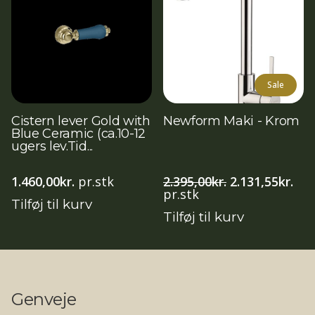
Sale
Cistern lever Gold with
Newform Maki - Krom
Blue Ceramic (ca.10-12
ugers lev.Tid...
Den
De
1.460,00
kr.
pr.stk
2.395,00
kr.
2.131,55
kr.
oprindelige
akt
pr.stk
Tilføj til kurv
pris
pri
Tilføj til kurv
var:
er:
2.395,00kr..
2.13
Genveje