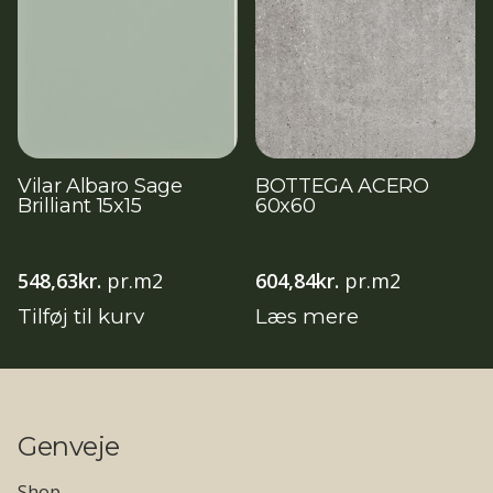
Vilar Albaro Sage
BOTTEGA ACERO
Brilliant 15x15
60x60
548,63
kr.
pr.m2
604,84
kr.
pr.m2
Tilføj til kurv
Læs mere
Genveje
Shop