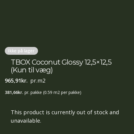
Ikke på lager
TBOX Coconut Glossy 12,5×12,5
(Kun til væg)
965,91
kr.
pr.m2
381,66
kr.
pr. pakke
(0.59 m2 per pakke)
This product is currently out of stock and
unavailable.