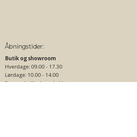
Åbningstider:
Butik og showroom
Hverdage: 09.00 - 17.30
Lørdage: 10.00 - 14.00
Søn- og helligdage: Lukket
Lager og vareudlevering
Hverdage: 09.00 - 17.00
Weekend og helligdage: Lukket
Følg os