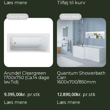
Læs mere
Tilføj til kurv
Out of stock
Out of stock
Arundel Cleargreen
Quantum Showerbath
1700x750 (Ca.14 dage
Carr.
lev.Tid)
1600x700/850mm
9.395,00
kr.
pr.stk
12.890,00
kr.
pr.stk
Læs mere
Læs mere