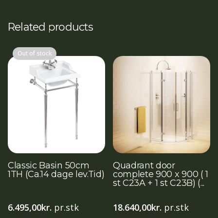
Related products
Out of stock
Classic Basin 50cm
Quadrant door
1TH (Ca.14 dage lev.Tid)
complete 900 x 900 ( 1
st C23A + 1 st C23B) (...
6.495,00
kr.
pr.stk
18.640,00
kr.
pr.stk