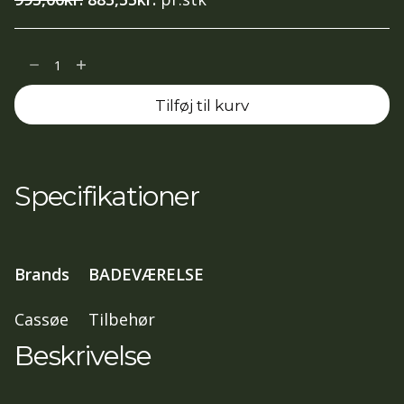
oprindelige
aktuelle
pris
pris
Toiletbørste
var:
er:
vægmont.
995,00kr..
885,55kr..
Tilføj til kurv
Noba,
Poleret
Messing
antal
Specifikationer
Brands
BADEVÆRELSE
Cassøe
Tilbehør
Beskrivelse