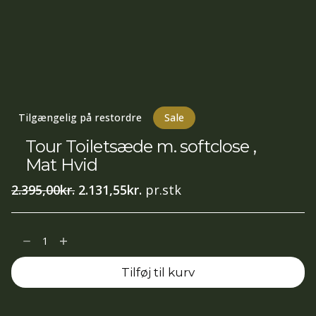
Tilgængelig på restordre
Sale
Tour Toiletsæde m. softclose ,
Mat Hvid
Den
Den
2.395,00
kr.
2.131,55
kr.
pr.stk
oprindelige
aktuelle
pris
pris
Tour
var:
er:
Toiletsæde
2.395,00kr..
2.131,55kr..
Tilføj til kurv
m.
softclose
,