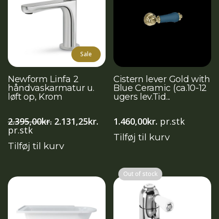
Sale
Newform Linfa 2
Cistern lever Gold with
håndvaskarmatur u.
Blue Ceramic (ca.10-12
løft op, Krom
ugers lev.Tid...
Den
Den
2.395,00
kr.
2.131,25
kr.
1.460,00
kr.
pr.stk
oprindelige
aktuelle
pr.stk
Tilføj til kurv
pris
pris
Tilføj til kurv
var:
er:
2.395,00kr..
2.131,25kr..
Out of stock