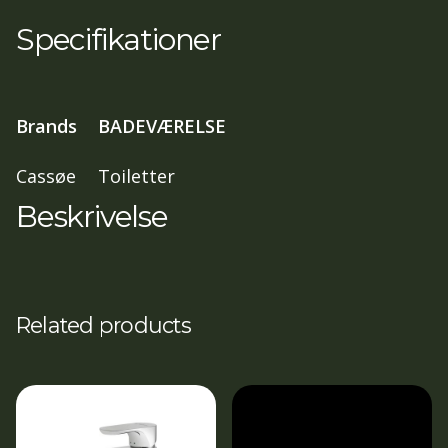
Mat
Specifikationer
Hvid
antal
Brands
BADEVÆRELSE
Cassøe
Toiletter
Beskrivelse
Related products