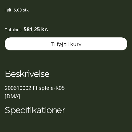
Multicleaner
Spray
i alt:
6,00
stk
0,75
lt
581,25 kr.
Totalpris:
antal
Tilføj til kurv
Beskrivelse
200610002 Flispleie-K05
[DMA]
Specifikationer