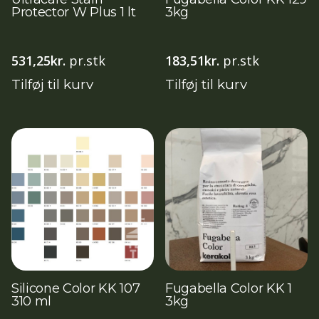
Protector W Plus 1 lt
3kg
531,25
kr.
pr.stk
183,51
kr.
pr.stk
Tilføj til kurv
Tilføj til kurv
Silicone Color KK 107
Fugabella Color KK 1
310 ml
3kg