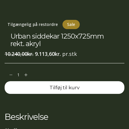
Tilgængelig på restordre
Sale
Urban siddekar 1250x725mm
rekt. akryl
Den
Den
10.240,00
kr.
9.113,60
kr.
pr.stk
oprindelige
aktuelle
pris
pris
Urban
var:
er:
siddekar
10.240,00kr..
9.113,60kr..
Tilføj til kurv
1250x725mm
rekt.
akryl
antal
Beskrivelse