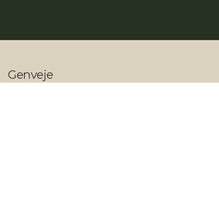
Genveje
Shop
Vi tilbyder
Private referencer
Erhvervs referencer
Kontakt