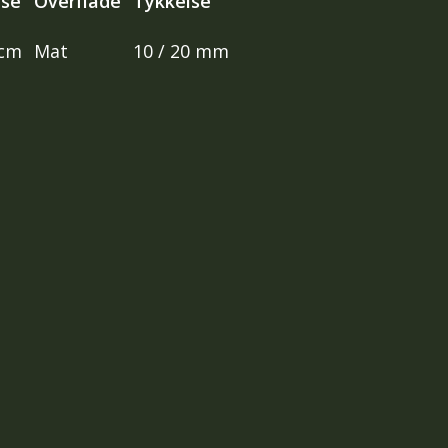
lse
Overflade
Tykkelse
 cm
Mat
10 / 20 mm