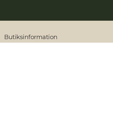
Butiksinformation
Adresse:
Herlev Hovedgade 203, 2730 Herlev
Åbningstider:
Butik og showroom
Hverdage: 09.00 - 17.30