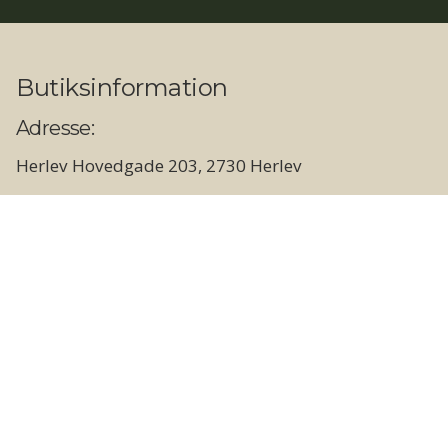
Butiksinformation
Adresse:
Herlev Hovedgade 203, 2730 Herlev
Åbningstider:
Butik og showroom
Hverdage: 09.00 - 17.30
Lørdage: 10.00 - 14.00
Søn- og helligdage: Lukket