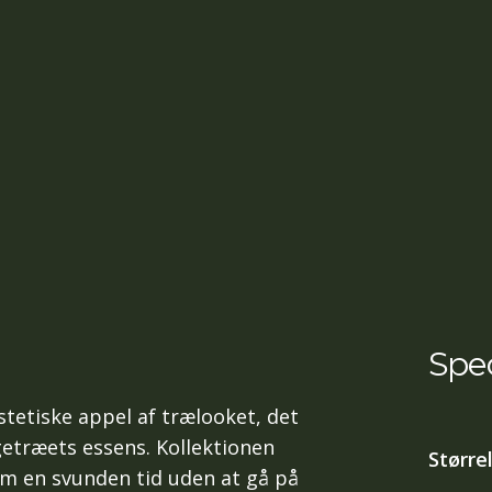
Spec
tetiske appel af trælooket, det
getræets essens. Kollektionen
Større
m en svunden tid uden at gå på