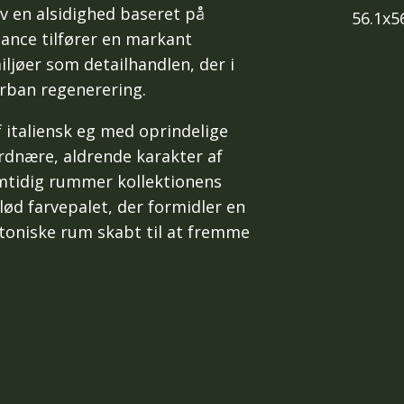
 en alsidighed baseret på
56.1x5
gance tilfører en markant
iljøer som detailhandlen, der i
urban regenerering.
 italiensk eg med oprindelige
rdnære, aldrende karakter af
amtidig rummer kollektionens
lød farvepalet, der formidler en
toniske rum skabt til at fremme