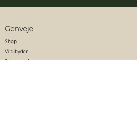
Genveje
Shop
Vi tilbyder
Private referencer
Erhvervs referencer
Kontakt