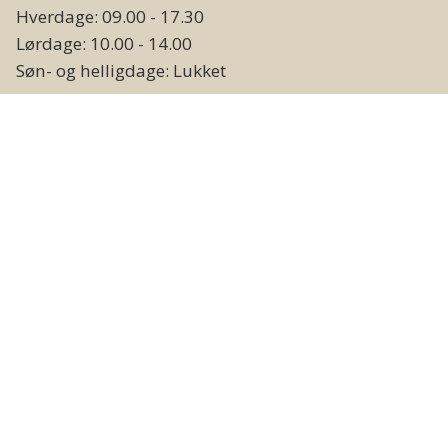
Hverdage: 09.00 - 17.30
Lørdage: 10.00 - 14.00
Søn- og helligdage: Lukket
Lager og vareudlevering
Hverdage: 09.00 - 17.00
Weekend og helligdage: Lukket
Følg os