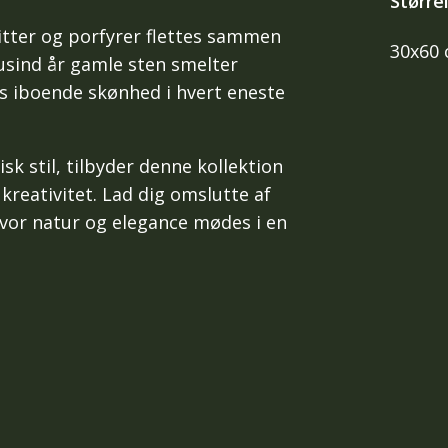
Større
sitter og porfyrer flettes sammen
30x60
tusind år gamle sten smelter
ns iboende skønhed i hvert eneste
k stil, tilbyder denne kollektion
kreativitet. Lad dig omslutte af
 hvor natur og elegance mødes i en