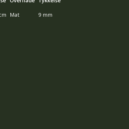
lse
Overflade
Tykkelse
 cm
Mat
9 mm