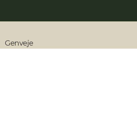
Genveje
Shop
Vi tilbyder
Private referencer
Erhvervs referencer
Kontakt