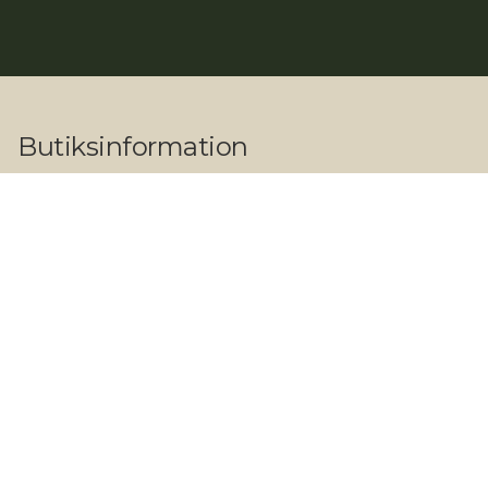
Butiksinformation
Adresse:
Herlev Hovedgade 203, 2730 Herlev
Åbningstider:
Butik og showroom
Hverdage: 09.00 - 17.30
Lørdage: 10.00 - 14.00