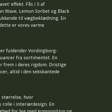
et’ effekt. Fås i 5 af
ean Wave, Lemon Sorbet og Black
lukkende til vægbeklædning. En
dette er vores varme
 der fuldender Vordingborg-
nuancer fra sortimentet. En
r frem i deres rigdom. Dristige
cer, altid i den sekskantede
 størrelse, hvor
olle i interiørdesign. En
lighed for leg med komposition og