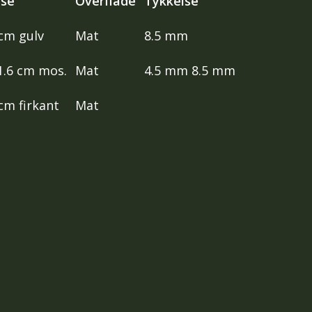
lse
Overflade
Tykkelse
cm gulv
Mat
8.5 mm
1.6 cm mos.
Mat
4.5 mm 8.5 mm
cm firkant
Mat