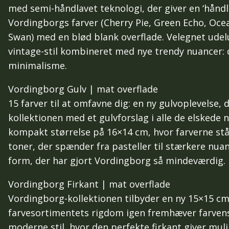
med semi-håndlavet teknologi, der giver en ‘håndlav
Vordingborgs farver (Cherry Pie, Green Echo, Oc
Swan) med en blød blank overflade. Velegnet ude
vintage-stil kombineret med nye trendy nuancer: 
minimalisme.
Vordingborg Gulv | mat overflade
15 farver til at omfavne dig: en ny gulvoplevelse,
kollektionen med et gulvforslag i alle de elskede 
kompakt størrelse på 16×14 cm, hvor farverne stå
toner, der spænder fra pasteller til stærkere nuan
form, der har gjort Vordingborg så mindeværdig.
Vordingborg Firkant | mat overflade
Vordingborg-kollektionen tilbyder en ny 15×15 cm
farvesortimentets rigdom igen fremhæver farvens r
moderne stil, hvor den perfekte firkant giver mu