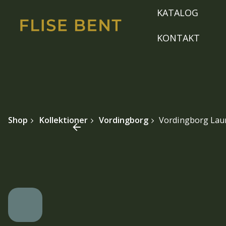
Skip
KATALOG
to
content
KONTAKT
Shop
Kollektioner
Vordingborg
Vordingborg Lau