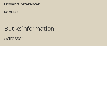
Erhvervs referencer
Kontakt
Butiksinformation
Adresse:
Herlev Hovedgade 203, 2730 Herlev